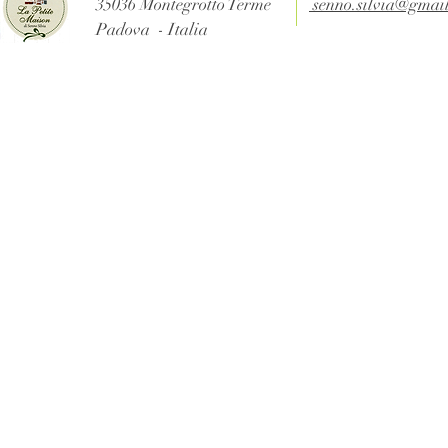
35036 Montegrotto Terme
senno.silvia@gmai
Padova - Italia